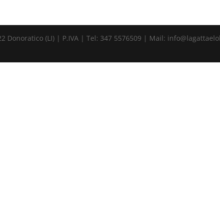
22 Donoratico (LI) | P.IVA | Tel: 347 5576509 | Mail: info@lagattael