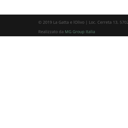
© 2019 La Gatta e lOlivo | Loc. Cerreta 13, 570
Realizzato da
MG Group Italia