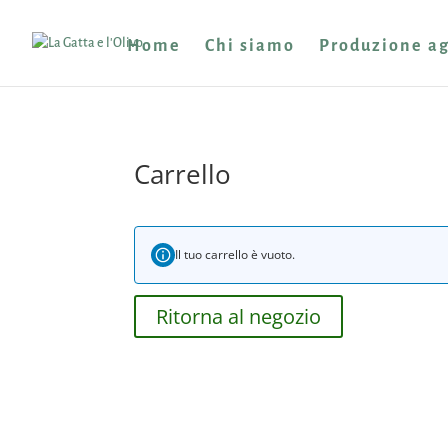
Home
Chi siamo
Produzione ag
Carrello
Il tuo carrello è vuoto.
Ritorna al negozio