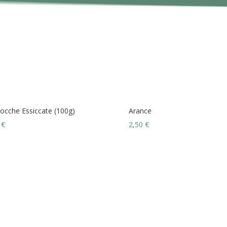
cocche Essiccate (100g)
Arance
0
€
2,50
€