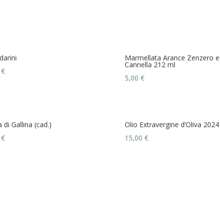
arini
Marmellata Arance Zenzero e
Cannella 212 ml
0
€
5,00
€
 di Gallina (cad.)
Olio Extravergine d’Oliva 2024
0
€
15,00
€