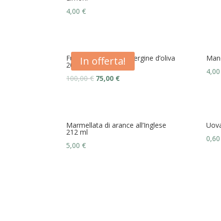
4,00
€
Fustino 5l Olio extravergine d’oliva
Mand
In offerta!
2024
4,0
100,00
€
75,00
€
Marmellata di arance all’Inglese
Uova
212 ml
0,6
5,00
€