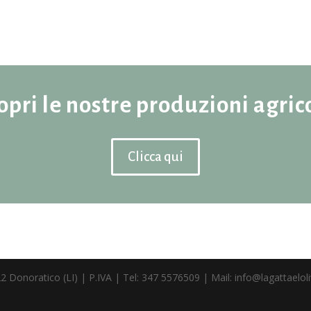
opri le nostre produzioni agric
Clicca qui
2 Donoratico (LI) | P.IVA | Tel: 347 5576509 | Mail: info@lagattaelo