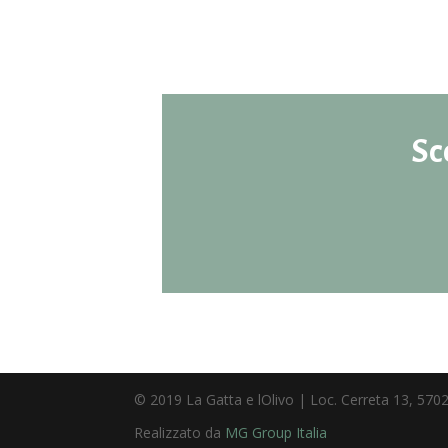
Sc
© 2019 La Gatta e lOlivo | Loc. Cerreta 13, 5702
Realizzato da
MG Group Italia